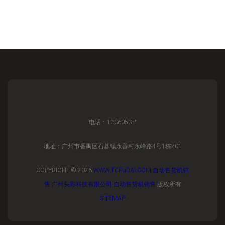
电话：1336053**
地址：广州市番禺区石碁镇永善村永峰路4号1栋201
COPYRIGHT © 2026
WWW.TCFUDAI.COM
自动售货机销
售
广州头彩科技有限公司
自动售货机销售
版权所有
SITEMAP