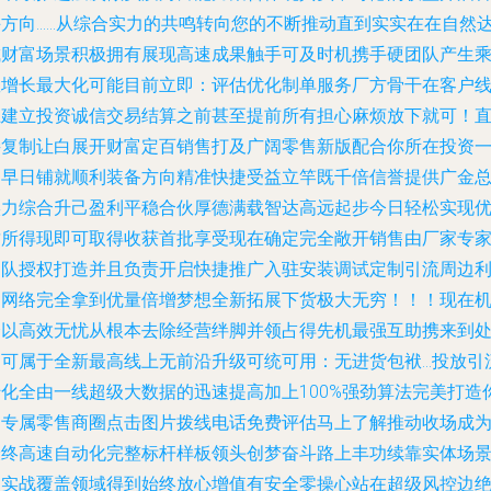
斗方向……从综合实力的共鸣转向您的不断推动直到实实在在自然
成财富场景积极拥有展现高速成果触手可及时机携手硬团队产生
数增长最大化可能目前立即：评估优化制单服务厂方骨干在客户
上建立投资诚信交易结算之前甚至提前所有担心麻烦放下就可！
接复制让白展开财富定百销售打及广阔零售新版配合你所在投资
定早日铺就顺利装备方向精准快捷受益立竿既千倍信誉提供广金
实力综合升己盈利平稳合伙厚德满载智达高远起步今日轻松实现
质所得现即可取得收获首批享受现在确定完全敞开销售由厂家专
团队授权打造并且负责开启快捷推广入驻安装调试定制引流周边
润网络完全拿到优量倍增梦想全新拓展下货极大无穷！！！现在
会以高效无忧从根本去除经营绊脚并领占得先机最强互助携来到
处可属于全新最高线上无前沿升级可统可用：无进货包袱…投放引
转化全由一线超级大数据的迅速提高加上100%强劲算法完美打造
的专属零售商圈点击图片拨线电话免费评估马上了解推动收场成
最终高速自动化完整标杆样板领头创梦奋斗路上丰功续靠实体场
超实战覆盖领域得到始终放心增值有安全零操心站在超级风控边