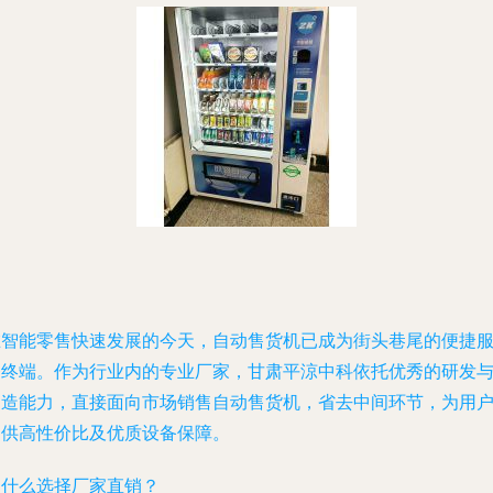
在智能零售快速发展的今天，自动售货机已成为街头巷尾的便捷
务终端。作为行业内的专业厂家，甘肃平涼中科依托优秀的研发
制造能力，直接面向市场销售自动售货机，省去中间环节，为用
提供高性价比及优质设备保障。
为什么选择厂家直销？